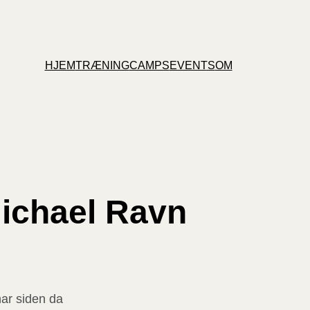
HJEM
TRÆNING
CAMPS
EVENTS
OM
ichael Ravn
har siden da