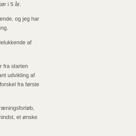
ør i 5 år.
ende, og jeg har
ing.
delukkende af
fra starten
nt udvikling af
orskel fra første
træningsforløb,
mindst, et ønske