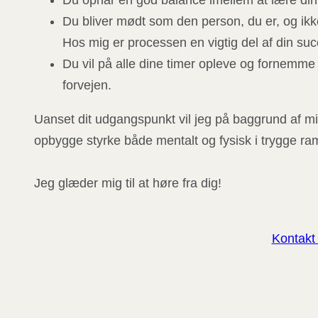
Du opnår en god balance imellem at lære din
Du bliver mødt som den person, du er, og ikke 
Hos mig er processen en vigtig del af din suc
Du vil på alle dine timer opleve og fornemme 
forvejen.
Uanset dit udgangspunkt vil jeg på baggrund af min
opbygge styrke både mentalt og fysisk i trygge r
Jeg glæder mig til at høre fra dig!
Kontakt 