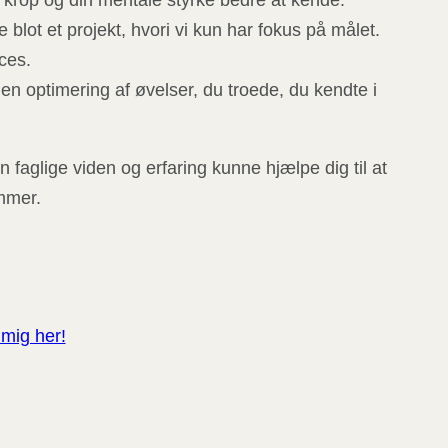
 krop og din mentale styrke bedre at kende.
blot et projekt, hvori vi kun har fokus på målet.
ces.
en optimering af øvelser, du troede, du kendte i
 faglige viden og erfaring kunne hjælpe dig til at
ammer.
mig her!